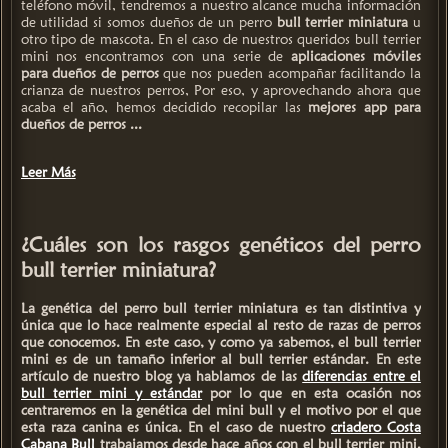
teléfono móvil, tendremos a nuestro alcance mucha información
de utilidad si somos dueños de un perro
bull terrier miniatura
u
otro tipo de mascota. En el caso de nuestros queridos bull terrier
mini nos encontramos con una serie de
aplicaciones móviles
para dueños de perros
que nos pueden acompañar facilitando la
crianza de nuestros perros, Por eso, y aprovechando ahora que
acaba el año, hemos decidido recopilar las
mejores app para
dueños de perros ...
Leer Más
¿Cuáles son los rasgos genéticos del perro
bull terrier miniatura?
La
genética del perro bull terrier miniatura
es tan distintiva y
única que lo hace realmente especial al resto de razas de perros
que conocemos. En este caso, y como ya sabemos,
el bull terrier
mini es de un tamaño inferior al bull terrier estándar.
En este
artículo de nuestro blog ya hablamos de las
diferencias entre el
bull terrier mini y estándar
por lo que en esta ocasión nos
centraremos en la
genética del mini bull
y el motivo por el que
esta raza canina es única. En el caso de nuestro
criadero Costa
Cabana Bull
trabajamos desde hace años con el bull terrier mini,