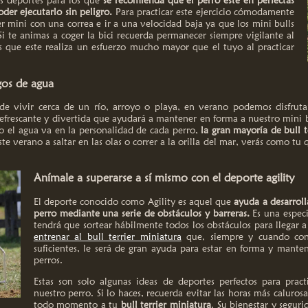
os deportes para los que
se recomienda que el perro esté en perfectas
der ejecutarlo sin peligro.
Para practicar este ejercicio cómodamente
er mini con una correa e ir a una velocidad baja ya que los mini bulls
i te animas a coger la bici recuerda permanecer siempre vigilante al
s que este realiza un esfuerzo mucho mayor que el tuyo al practicar
gos de agua
de vivir cerca de un río, arroyo o playa, en verano podemos disfrut
efrescante y divertida que ayudará a mantener en forma a nuestro mini b
o el agua va en la personalidad de cada perro,
la gran mayoría de bull t
te verano a saltar en las olas o correr a la orilla del mar, verás como tu
Anímale a superarse a sí mismo con el deporte agility
El deporte conocido como Agility es aquel que
ayuda a desarroll
perro mediante una serie de obstáculos y barreras.
Es una especi
tendrá que sortear hábilmente todos los obstáculos para llegar a
entrenar al bull terrier miniatura
que, siempre y cuando con
suficientes, le será de gran ayuda para estar en forma y manten
perros.
Estas son solo algunas ideas de deportes perfectos para prac
nuestro perro. Si lo haces, recuerda evitar las horas más caluro
todo momento a tu
bull terrier miniatura
. Su bienestar y segur