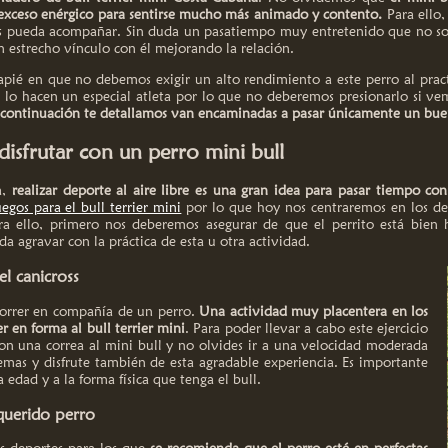
exceso enérgico para sentirse mucho más animado y contento.
Para ello,
s pueda acompañar. Sin duda un pasatiempo muy entretenido que no so
n estrecho vínculo con él mejorando la relación.
ié en que no debemos exigir un alto rendimiento a este perro al practi
o lo hacen un especial atleta por lo que no deberemos presionarlo si v
 continuación te detallamos van encaminadas a pasar únicamente un bue
disfrutar con un perro mini bull
a,
realizar deporte al aire libre es una gran idea para pasar tiempo con 
egos para el bull terrier mini
por lo que hoy nos centraremos en los dep
a ello, primero nos deberemos asegurar de que el perrito está bien 
da agravar con la práctica de esta u otra actividad.
l canicross
a correr en compañía de un perro.
Una actividad muy placentera en los
 en forma al bull terrier mini
. Para poder llevar a cabo este ejercicio
con una correa al mini bull y no olvides ir a una velocidad moderada
emas y disfrute también de esta agradable experiencia. Es importante
 edad y a la forma física que tenga el bull.
querido perro