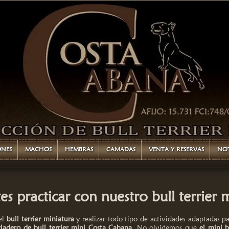
ONES
MACHOS
HEMBRAS
CAMADAS
VENTA Y RESERVAS
NOT
s practicar con nuestro bull terrier 
el
bull terrier miniatura
y realizar todo tipo de actividades adaptadas 
riadero de bull terrier mini Costa Cabana
. No olvidemos que
el mini b