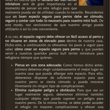
miniatura
será de gran importancia en el
momento de pensar en este refugio para que
realmente pueda ser de utilidad cuando lo necesite. Recordemos
que
un buen espacio seguro para perros debe ser cómodo,
seguro y contar con todo lo necesario para nuestro mini bull.
De
este modo, nos cercioramos de que nuestro amigo pueda
utilizarlo si así lo cree conveniente.
A su vez,
el espacio seguro debe ofrecer un fácil acceso al perro y
no situarse en zonas de elevado paso
dentro de nuestra casa.
Dicho esto, a continuación os ofrecemos los pasos a seguir para
saber
cómo crear un espacio seguro para perros
y que puedan
servir a nuestros queridos perros bull terrier miniatura para
refugiarse siempre que quieran.
Piensa en una zona adecuada:
Como hemos dicho antes,
primero debemos elegir cuidadosamente el mejor lugar en
nuestra casa que pueda albergar este espacio. Para ello,
deberemos disponer de suficiente espacio para que
nuestro perro se sienta cómodo y pueda moverse
libremente sin ningún tipo de complicaciones.
Elimina cualquier peligro u obstáculo:
Para que sea un
lugar realmente seguro, deberemos eliminar también
cualquier objeto que pueda suponer un peligro para
nuestro perro. De la misma forma, se debe poder acceder
al refugio sin mayores complicaciones y ofrecer una