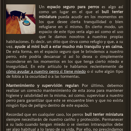
Un
espacio seguro para perros
es algo así
como un lugar en el que el
bull terrier
miniatura
pueda acudir en los momentos en
los que desee cierta tranquilidad o bien
refugiarse en sí mismo. En cierto modo, un
espacio de este tipo sería algo así como el uso
que le damos nosotros a nuestras propias
habitaciones. Es decir, un sitio que sirva como refugio y que, a su
vez,
ayude al mini bull a estar mucho más tranquilo y en calma.
De esta forma, en el espacio seguro que le brindemos a nuestro
perro, este podría descansar si así lo desea o simplemente
esconderse en los momentos en los que tenga cierto miedo e
inseguridad. En este artículo te hablamos recientemente de
cómo ayudar a nuestro perro si tiene miedo
o si sufre algún tipo
de fobia a la oscuridad o a las tormentas.
Mantenimiento y supervisión regular:
Por último, debemos
realizar un correcto mantenimiento de esta zona para mantener
higiene y salubridad en la misma, así como, supervisar a nuestro
perro para garantizar que este se encuentre bien y que no exista
ningún tipo de peligro dentro de este espacio.
Recordad que en cualquier caso, los perros
bull terrier miniatura
siempre necesitarán de nuestro cariño y protección. Permanecer
a su lado cuando tengan miedo o se sientan intranquilos debe
ser algo habitual a lo largo de su vida. Por ello, no prescindamos