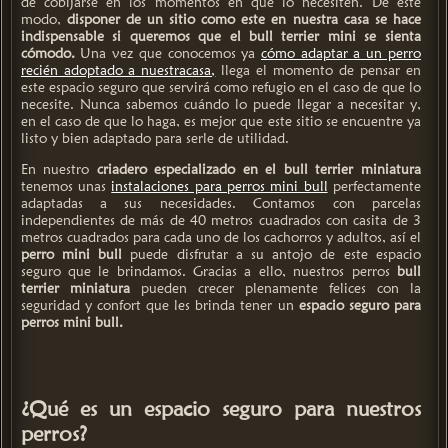
de cobijarse en los momentos en que lo necesiten. De este
modo,
disponer de un sitio como este en nuestra casa se hace
indispensable si queremos que el bull terrier mini se sienta
cómodo.
Una vez que conocemos ya
cómo adaptar a un perro
recién adoptado a nuestracasa,
llega el momento de pensar en
este espacio seguro que servirá como refugio en el caso de que lo
necesite. Nunca sabemos cuándo lo puede llegar a necesitar y,
en el caso de que lo haga, es mejor que este sitio se encuentre ya
listo y bien adaptado para serle de utilidad.
En nuestro
criadero especializado en el bull terrier miniatura
tenemos unas
instalaciones para perros mini bull
perfectamente
adaptadas a sus necesidades. Contamos con parcelas
independientes de más de 40 metros cuadrados con casita de 3
metros cuadrados para cada uno de los cachorros y adultos, así el
perro mini bull
puede disfrutar a su antojo de este espacio
seguro que le brindamos. Gracias a ello, nuestros perros
bull
terrier miniatura
pueden crecer plenamente felices con la
seguridad y confort que les brinda tener un
espacio seguro para
perros mini bull.
¿Qué es un espacio seguro para nuestros
perros?