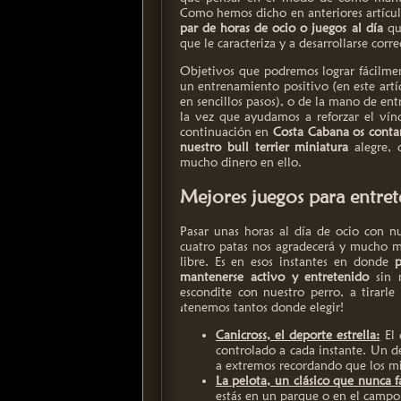
Como hemos dicho en anteriores artícu
par de horas de ocio o juegos al día
que
que le caracteriza y a desarrollarse cor
Objetivos que podremos lograr fácilme
un entrenamiento positivo (en este art
en sencillos pasos), o de la mano de e
la vez que ayudamos a reforzar el vínc
continuación en
Costa Cabana os contam
nuestro bull terrier miniatura
alegre, 
mucho dinero en ello.
Mejores juegos para entrete
Pasar unas horas al día de ocio con n
cuatro patas nos agradecerá y mucho má
libre. Es en esos instantes en donde
p
mantenerse activo y entretenido
sin n
escondite con nuestro perro, a tirarle
¡tenemos tantos donde elegir!
Canicross, el deporte estrella:
El 
controlado a cada instante. Un de
a extremos recordando que los m
La pelota, un clásico que nunca fa
estás en un parque o en el campo 