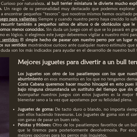
Curioso por naturaleza,
al bull terrier miniatura le divierte mucho exp
o.
Un rasgo de su personalidad muy destacado que podemos explorar 
a encontrar pequeños “tesoros” que nosotros mismos hemos ocultado p
uego para valientes:
Siempre y cuando nuestro perro haya crecido lo sufi
recurrir también a pequeños saltos de altura o de obstáculos que le
tornos menos conocidos.
Sin duda un juego con el que se lo pasará en gr
es lógico, si elegimos este juego deberemos vigilar a nuestro mini par
 sentidos:
El simple hecho de pasear con nuestro perro por un lugar 
s sus sentidos
mostrándose curioso ante cualquier nuevo estímulo que se
 duda son los más indicados para ayudar en el desarrollo de nuestro bull t
Mejores juguetes para divertir a un bull ter
Los juguetes son otro de los pasatiempos con los que nuest
aburrimiento
en esos momentos en los que no tengamos demasi
Costa Cabana queremos hacer mucho hincapié en esto pues l
bajo ninguna circunstancia un sustituto del tiempo que sin 
Acompañar nuestros juegos con estos juguetes es la mejor 
bienestar sano a la vez que apostamos por su felicidad plena.
Juguetes de goma:
De tacto duro o blando, no importa siemp
con ellos haciendo travesuras. Los juguetes de goma son el co
con ganas de pasar un buen rato.
Pelotas y frisbees:
Otro de los pasatiempos favoritos de un bull 
que le tiremos para posteriormente devolvérnosla. Por eso,
mejores opciones para los perros más inquietos.