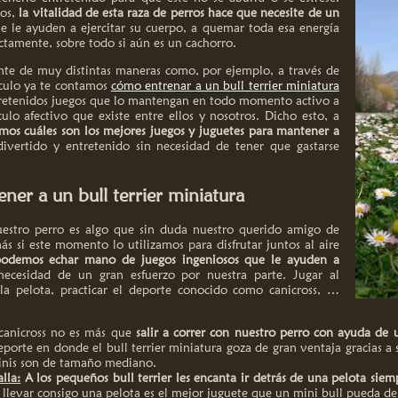
los,
la vitalidad de esta raza de perros hace que necesite de un
 le ayuden a ejercitar su cuerpo, a quemar toda esa energía
rectamente, sobre todo si aún es un cachorro.
nte de muy distintas maneras como, por ejemplo, a través de
ículo ya te contamos
cómo entrenar a un bull terrier miniatura
ntretenidos juegos que lo mantengan en todo momento activo a
ulo afectivo que existe entre ellos y nosotros. Dicho esto, a
os cuáles son los mejores juegos y juguetes para mantener a
divertido y entretenido sin necesidad de tener que gastarse
ner a un bull terrier miniatura
uestro perro es algo que sin duda nuestro querido amigo de
s si este momento lo utilizamos para disfrutar juntos al aire
odemos echar mano de juegos ingeniosos que le ayuden a
ecesidad de un gran esfuerzo por nuestra parte. Jugar al
 la pelota, practicar el deporte conocido como canicross, …
canicross no es más que
salir a correr con nuestro perro con ayuda de 
porte en donde el bull terrier miniatura goza de gran ventaja gracias a 
inis son de tamaño mediano.
lla:
A los pequeños bull terrier les encanta ir detrás de una pelota sie
llevar consigo una pelota es el mejor juguete que un mini bull pueda de