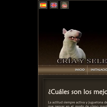
INICIO
INSTALACI
¿Cuáles son los mejo
La actitud siempre activa y juguetona d
que pensar en el modo de cómo manten