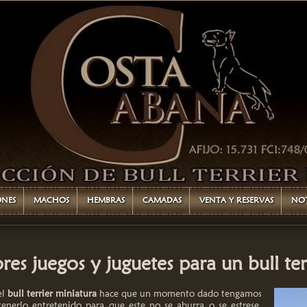
ONES
MACHOS
HEMBRAS
CAMADAS
VENTA Y RESERVAS
NOT
res juegos y juguetes para un bull ter
el
bull terrier miniatura
hace que un momento dado tengamos
erlo entretenido para que este no se aburra o se estrese.