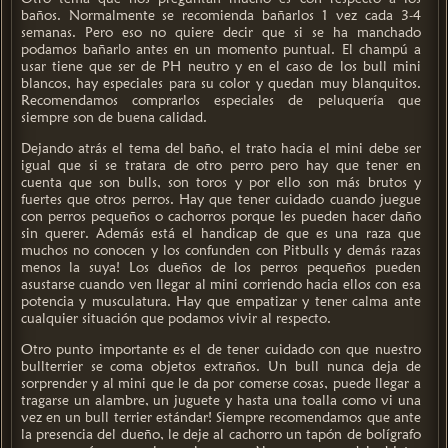
baños. Normalmente se recomienda bañarlos 1 vez cada 3-4
semanas. Pero eso no quiere decir que si se ha manchado
podamos bañarlo antes en un momento puntual. El champú a
usar tiene que ser de PH neutro y en el caso de los bull mini
blancos, hay especiales para su color y quedan muy blanquitos.
Recomendamos comprarlos especiales de peluquería que
siempre son de buena calidad.
Dejando atrás el tema del baño, el trato hacia el mini debe ser
igual que si se tratara de otro perro pero hay que tener en
cuenta que son bulls, son toros y por ello son más brutos y
fuertes que otros perros. Hay que tener cuidado cuando juegue
con perros pequeños o cachorros porque les pueden hacer daño
sin querer. Además está el handicap de que es una raza que
muchos no conocen y los confunden con Pitbulls y demás razas
menos la suya! Los dueños de los perros pequeños pueden
asustarse cuando ven llegar al mini corriendo hacia ellos con esa
potencia y musculatura. Hay que empatizar y tener calma ante
cualquier situación que podamos vivir al respecto.
Otro punto importante es el de tener cuidado con que nuestro
bullterrier se coma objetos extraños. Un bull nunca deja de
sorprender y al mini que le da por comerse cosas, puede llegar a
tragarse un alambre, un juguete y hasta una toalla como vi una
vez en un bull terrier estándar! Siempre recomendamos que ante
la presencia del dueño, le deje al cachorro un tapón de bolígrafo