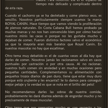
tiempo más delicado y complicado dentro
de esta raza.
Cuando el cachorro ya se ha destetado y come pienso seco, es
sencillo. Nosotros particularmente siempre usamos la marca
ROYAL CANIN. Hace tiempo que vamos viendo la proliferación
de piensos naturales. En Costa Cabana Bull hemos probado ya
muchas marcas y no nos han convencido bien por cómo hacían
nuestros minis las cacas o porque no les gustaba mucho y
dejaban de comer. Fueron distintos factores salvo el económico
ya que la mayoría eran más baratos que Royal Canin. En
nuestras mascotas no hay que escatimar.
Otro tema muy debatido es el de cuantas veces al día hay que
darles de comer. Nosotros jamás les racionamos salvo en casos
puntuales por castración o por otra causa. Al no racionar,
nuestros bulls comen sin ansiedad y en muchas ocasiones pero
pequeñas cantidades. Complementamos su alimentación con
pequeños trozos diarios de pan duro, tiene que estar muy duro
porque está crujiente y les encanta!! Se lo damos para conseguir
mejor pelaje y la verdad es que se nota en el brillo del pelo!
No recomendamos darles las sobras de nuestra comida,
probablemente les dará diarrea además de engordar mucho y no
precisamente de masa muscular.
Otro tema que nos preguntan mucho es con respecto a los