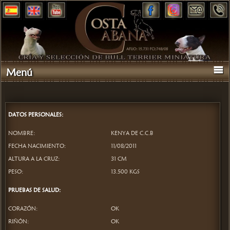
Menú
DATOS PERSONALES:
NOMBRE:
KENYA DE C.C.B
FECHA NACIMIENTO:
11/08/2011
ALTURA A LA CRUZ:
31 CM
PESO:
13.500 KGS
PRUEBAS DE SALUD:
CORAZÓN:
OK
RIÑÓN:
OK