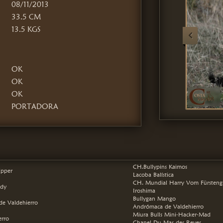
08/11/2013
33.5 CM
13.5 KGS
OK
OK
OK
PORTADORA
(ANTEPASADOS)
CH.Bullypins Kaimos
ipper
Lacoba Balística
CH. Mundial Harry Vom Fürsteng
ady
Iroshima
Bullygan Mango
e Valdehierro
Andrómaca de Valdehierro
Miura Bulls Mini-Hacker-Mad
erro
Chanel Du Mas des Reves