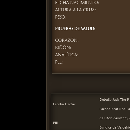
FECHA NACIMIENTO:
ALTURA A LA CRUZ:
PESO:
PRUEBAS DE SALUD:
CORAZÓN:
RIÑÓN:
ANALÍTICA:
PLL:
PEDIGREE 
Debully Jack The R
Lacoba Electric
Lacoba Beat Red L
CH.Don Giovanny d
Pili
Eurídice de Valdehi